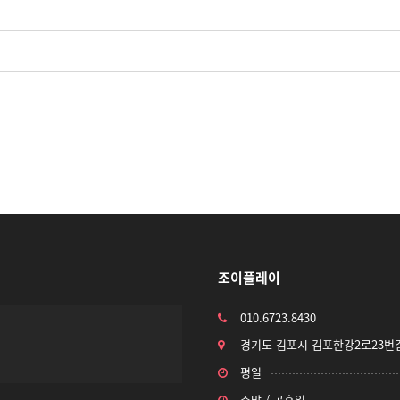
조이플레이
010.6723.8430
경기도 김포시 김포한강2로23번길
평일
주말 / 공휴일