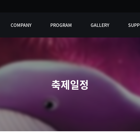
COMPANY
PROGRAM
GALLERY
SUPP
축제일정