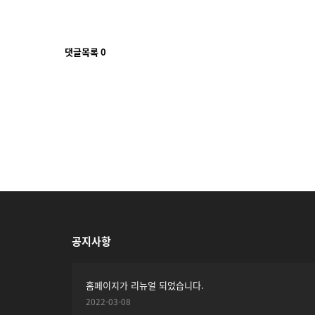
댓글목록
0
공지사항
홈페이지가 리뉴얼 되었습니다.
2022-03-08