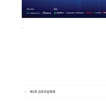
.
제1회 김포모담축제