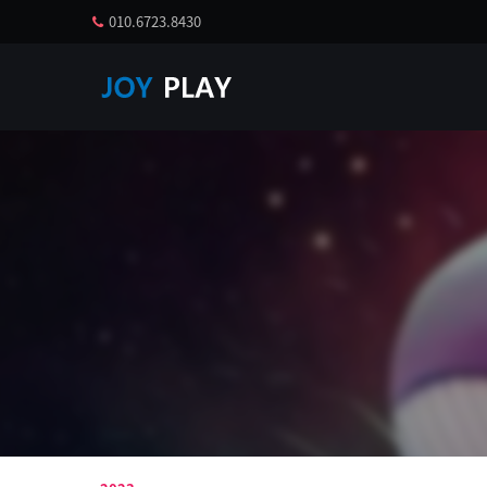
010.6723.8430